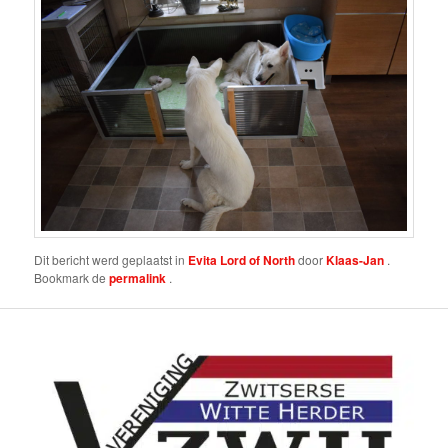
Dit bericht werd geplaatst in
Evita Lord of North
door
Klaas-Jan
.
Bookmark de
permalink
.