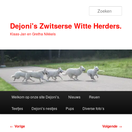
Spring
naar
Zoek
de
primaire
Dejoni's Zwitserse Witte Herders.
inhoud
Klaas-Jan en Gretha Nikkels
Hoofdmenu
Welkom op onze site Dejoni’s.
Nieuws
Reuen
Teefjes
Dejoni’s nestjes
Pups
Diverse foto’s
Bericht
←
Vorige
Volgende
→
navigatie