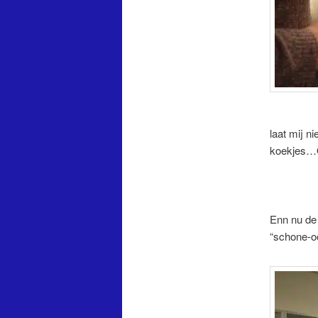
laat mij n
koekjes…OK
Enn nu de 
“schone-oo