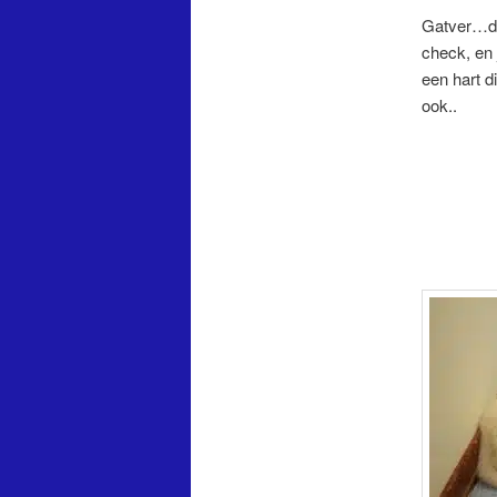
Gatver…di
check, en
een hart d
ook..