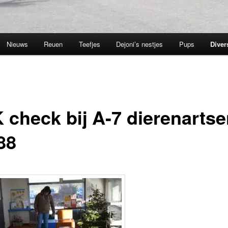
Nieuws
Reuen
Teefjes
Dejoni’s nestjes
Pups
Diver
 check bij A-7 dierenartse
88