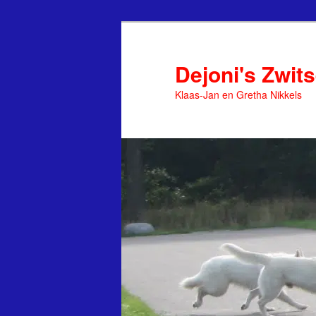
Spring
naar
de
Dejoni's Zwit
primaire
Klaas-Jan en Gretha Nikkels
inhoud