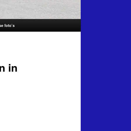
se foto’s
n in