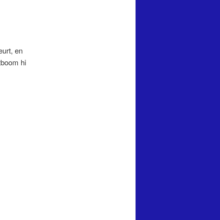
eurt, en
tboom hi