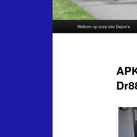
Hoofdmenu
Welkom op onze site Dejoni’s.
APK
Dr8