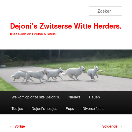
Spring
naar
Zoek
de
primaire
Dejoni's Zwitserse Witte Herders.
inhoud
Klaas-Jan en Gretha Nikkels
Hoofdmenu
Welkom op onze site Dejoni’s.
Nieuws
Reuen
Teefjes
Dejoni’s nestjes
Pups
Diverse foto’s
Bericht
←
Vorige
Volgende
→
navigatie