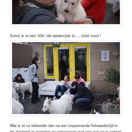
Soms is er een “klik” die wederzijds is…. zóóó mooi !
Wat is er nu lekkerder dan na een inspannende fietswedstrijd in
de ‘ligstand’ te genieten en ontspannen met een pup op je schoot