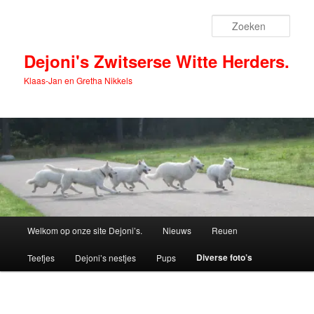
Spring
naar
Zoek
de
primaire
Dejoni's Zwitserse Witte Herders.
inhoud
Klaas-Jan en Gretha Nikkels
Hoofdmenu
Welkom op onze site Dejoni’s.
Nieuws
Reuen
Diverse foto’s
Teefjes
Dejoni’s nestjes
Pups