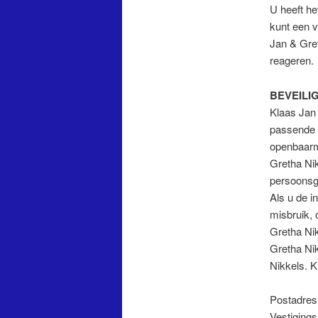
U heeft he
kunt een v
Jan & Gret
reageren.
BEVEILI
Klaas Jan
passende 
openbaarm
Gretha Ni
persoonsg
Als u de i
misbruik, 
Gretha Ni
Gretha Ni
Nikkels. K
Postadres
Vestigings