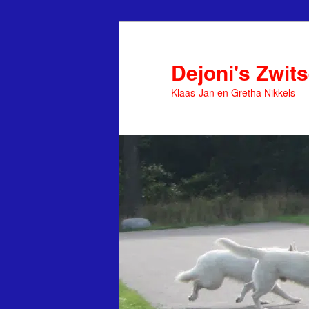
Spring
naar
de
Dejoni's Zwit
primaire
Klaas-Jan en Gretha Nikkels
inhoud