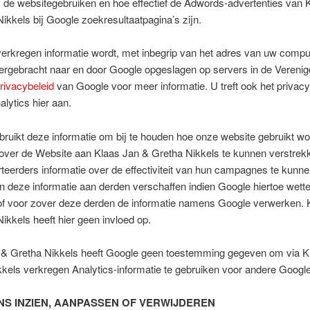
 de websitegebruiken en hoe effectief de Adwords-advertenties van 
ikkels bij Google zoekresultaatpagina’s zijn.
erkregen informatie wordt, met inbegrip van het adres van uw comput
ergebracht naar en door Google opgeslagen op servers in de Verenig
rivacybeleid
van Google voor meer informatie. U treft ook het privacy
lytics hier aan.
ruikt deze informatie om bij te houden hoe onze website gebruikt wo
 over de Website aan Klaas Jan & Gretha Nikkels te kunnen verstre
teerders informatie over de effectiviteit van hun campagnes te kunne
 deze informatie aan derden verschaffen indien Google hiertoe wettel
 of voor zover deze derden de informatie namens Google verwerken. 
ikkels heeft hier geen invloed op.
 & Gretha Nikkels heeft Google geen toestemming gegeven om via K
kels verkregen Analytics-informatie te gebruiken voor andere Google
S INZIEN, AANPASSEN OF VERWIJDEREN