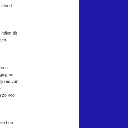
t stand
ndien dit
 een
vens
ging en
alyses van
e
 zo veel
den hoe