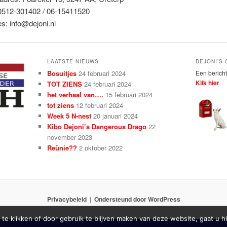
 0512-301402 / 06-15411520
es:
info@dejoni.nl
LAATSTE NIEUWS
DEJONI’S
Bosuitjes
24 februari 2024
Een bericht
Klik hier
TOT ZIENS
24 februari 2024
het verhaal van….
15 februari 2024
tot ziens
12 februari 2024
Week 5 N-nest
20 januari 2024
Kibo Dejoni’s Dangerous Drago
22
november 2023
Reünie??
2 oktober 2022
Privacybeleid
Ondersteund door WordPress
 te klikken of door gebruik te blijven maken van deze website, gaat u 