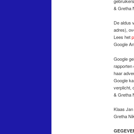
gebruikers
& Gretha N
De aldus v
adres), ov
Lees het
p
Google Ana
Google geb
rapporten
haar adver
Google kan
verplicht,
& Gretha N
Klaas Jan
Gretha Nik
GEGEVEN