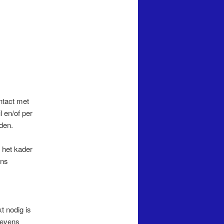
ntact met
l en/of per
den.
 het kader
ans
t nodig is
gevens