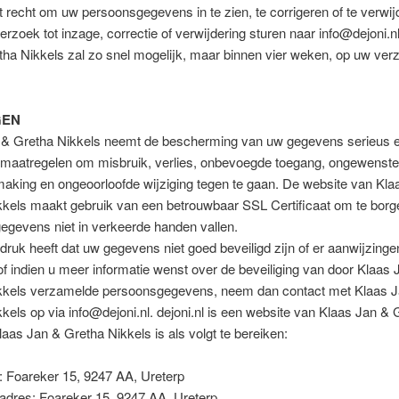
t recht om uw persoonsgegevens in te zien, te corrigeren of te verwij
erzoek tot inzage, correctie of verwijdering sturen naar
info@dejoni.n
ha Nikkels zal zo snel mogelijk, maar binnen vier weken, op uw ver
GEN
 & Gretha Nikkels neemt de bescherming van uw gegevens serieus 
maatregelen om misbruik, verlies, onbevoegde toegang, ongewenste
aking en ongeoorloofde wijziging tegen te gaan. De website van Kla
kkels maakt gebruik van een betrouwbaar SSL Certificaat om te borg
egevens niet in verkeerde handen vallen.
ndruk heeft dat uw gegevens niet goed beveiligd zijn of er aanwijzinge
of indien u meer informatie wenst over de beveiliging van door Klaas 
kkels verzamelde persoonsgegevens, neem dan contact met Klaas 
kkels op via
info@dejoni.nl
. dejoni.nl is een website van Klaas Jan & 
laas Jan & Gretha Nikkels is als volgt te bereiken:
: Foareker 15, 9247 AA, Ureterp
adres: Foareker 15, 9247 AA, Ureterp