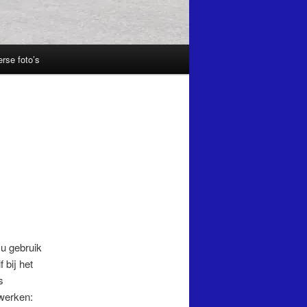
erse foto’s
u gebruik
 bij het
s
werken: