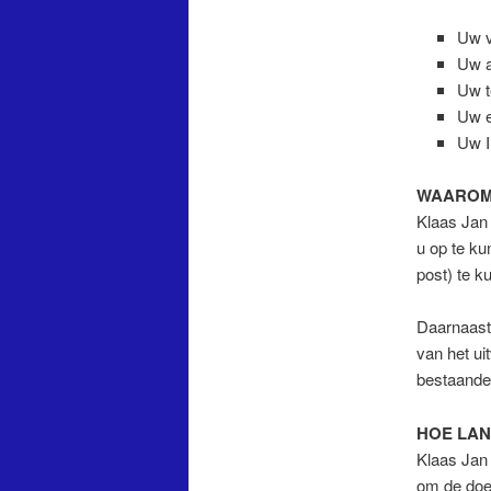
Uw v
Uw 
Uw 
Uw e
Uw I
WAAROM 
Klaas Jan
u op te ku
post) te k
Daarnaast
van het u
bestaande 
HOE LAN
Klaas Jan 
om de doe