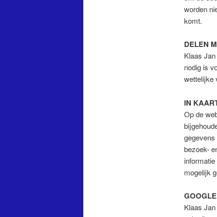
worden nie
komt.
DELEN 
Klaas Jan 
nodig is v
wettelijke 
IN KAAR
Op de web
bijgehoude
gegevens 
bezoek- en
informati
mogelijk g
GOOGLE 
Klaas Jan