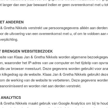
t langer dan een jaar bewaard indien er geen overeenkomst met u to
MET ANDEREN
& Gretha Nikkels verstrekt uw persoonsgegevens alléén aan derden i
oor de uitvoering van een overeenkomst met u, of om te voldoen aan
verplichting.
T BRENGEN WEBSITEBEZOEK
site van Klaas Jan & Gretha Nikkels worden algemene bezoekgege
n, waaronder het IP-adres van uw computer en het tijdstip van opvra
die uw browser meestuurt. Deze gegevens worden gebruikt voor an
 klikgedrag op de website. Klaas Jan & Gretha Nikkels gebruikt dez
e om de werking van de website te verbeteren. Deze gegevens worden
eanonimiseerd en worden niet aan derden verstrekt.
ANALYTICS
 & Gretha Nikkels maakt gebruik van Google Analytics om bij te hou