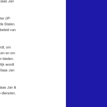
Klaas Jan
er (IP-
de Staten.
beleid van
rdt, om
kken en om
n bieden.
ijk wordt
Klaas Jan
laas Jan &
-diensten.