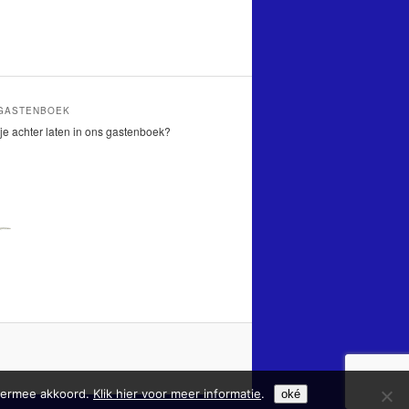
 GASTENBOEK
je achter laten in ons gastenboek?
hiermee akkoord.
Klik hier voor meer informatie
.
oké