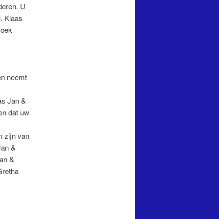
deren. U
l
. Klaas
zoek
en neemt
as Jan &
en dat uw
n zijn van
Jan &
Jan &
Gretha