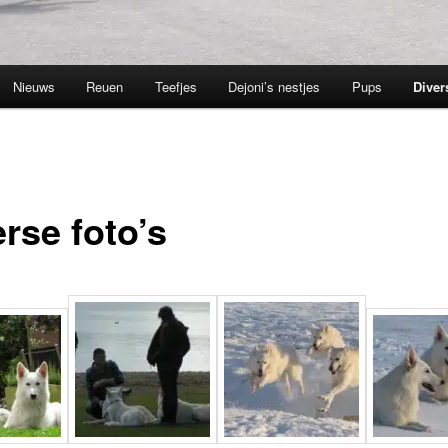
Nieuws
Reuen
Teefjes
Dejoni’s nestjes
Pups
Diver
rse foto’s