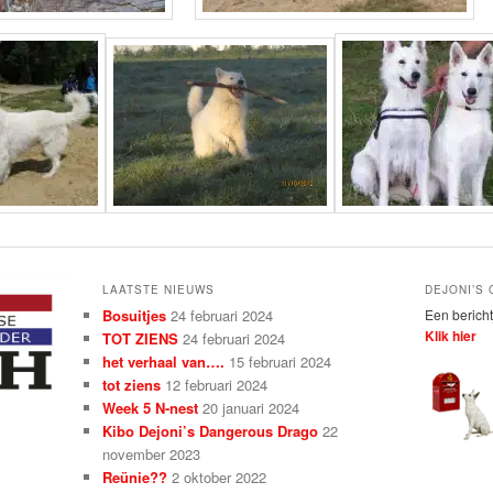
LAATSTE NIEUWS
DEJONI’S
Bosuitjes
24 februari 2024
Een bericht
Klik hier
TOT ZIENS
24 februari 2024
het verhaal van….
15 februari 2024
tot ziens
12 februari 2024
Week 5 N-nest
20 januari 2024
Kibo Dejoni’s Dangerous Drago
22
november 2023
Reünie??
2 oktober 2022