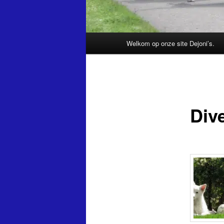
Hoofdmenu
Welkom op onze site Dejoni’s.
Dive