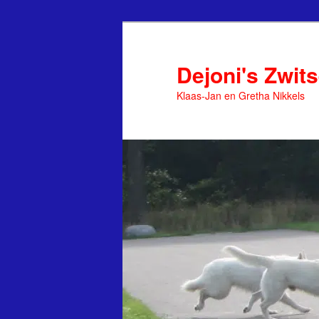
Spring
naar
de
Dejoni's Zwit
primaire
Klaas-Jan en Gretha Nikkels
inhoud