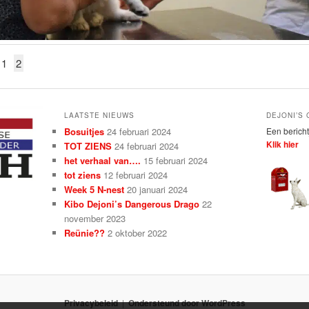
1
2
LAATSTE NIEUWS
DEJONI’S
Bosuitjes
24 februari 2024
Een bericht
Klik hier
TOT ZIENS
24 februari 2024
het verhaal van….
15 februari 2024
tot ziens
12 februari 2024
Week 5 N-nest
20 januari 2024
Kibo Dejoni’s Dangerous Drago
22
november 2023
Reünie??
2 oktober 2022
Privacybeleid
Ondersteund door WordPress