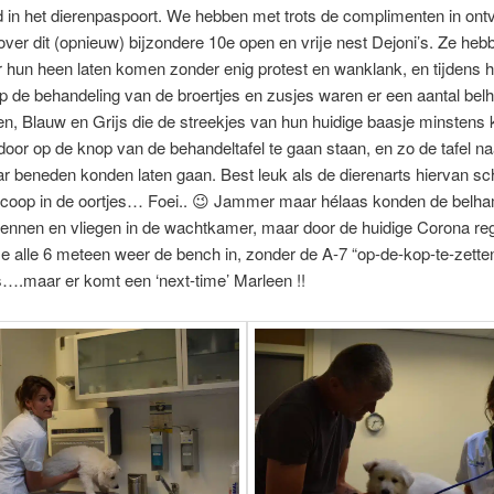
 in het dierenpaspoort. We hebben met trots de complimenten in ont
er dit (opnieuw) bijzondere 10e open en vrije nest Dejoni’s. Ze hebb
r hun heen laten komen zonder enig protest en wanklank, en tijdens h
 de behandeling van de broertjes en zusjes waren er een aantal bel
n, Blauw en Grijs die de streekjes van hun huidige baasje minstens
oor op de knop van de behandeltafel te gaan staan, en zo de tafel n
r beneden konden laten gaan. Best leuk als de dierenarts hiervan sc
scoop in de oortjes… Foei.. 😉 Jammer maar hélaas konden de belh
rennen en vliegen in de wachtkamer, maar door de huidige Corona reg
 alle 6 meteen weer de bench in, zonder de A-7 “op-de-kop-te-zette
….maar er komt een ‘next-time’ Marleen !!