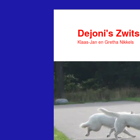
Spring
naar
de
Dejoni's Zwit
primaire
Klaas-Jan en Gretha Nikkels
inhoud