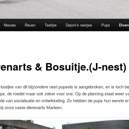
Nieuws
Reuen
Teefjes
Dejoni’s nestjes
Pups
Diver
enarts & Bosuitje.(J-nest)
 loodjes van dit bijzondere nest pupsels is aangebroken, en is toch be
ps, de roedel maar ook zeker voor ons. Op de planning staat weer va
de van socialisatie en ontwikkeling. Zo hebben de pups hun eerste en
ij onze vaste dierenarts Marleen.