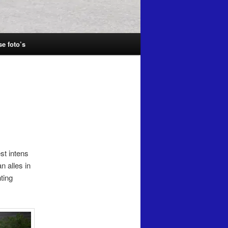
se foto’s
st intens
n alles in
ting