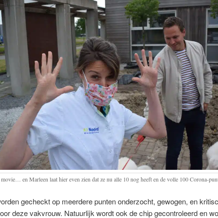
 movie… en Marleen laat hier even zien dat ze nu alle 10 nog heeft en de volle 100 Corona-pun
orden gecheckt op meerdere punten onderzocht, gewogen, en kritis
or deze vakvrouw. Natuurlijk wordt ook de chip gecontroleerd en wor