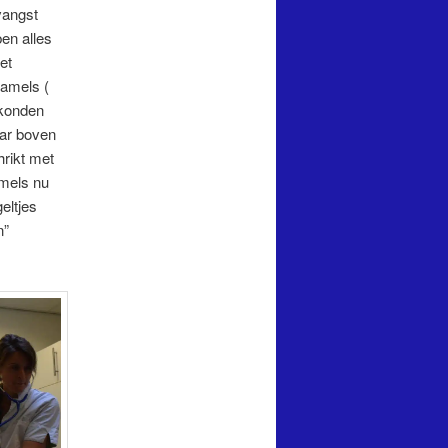
vangst
en alles
et
hamels (
 konden
aar boven
hrikt met
amels nu
eltjes
n”