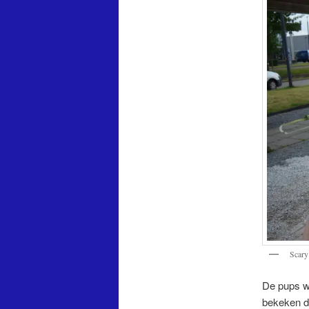
Scary
De pups w
bekeken do