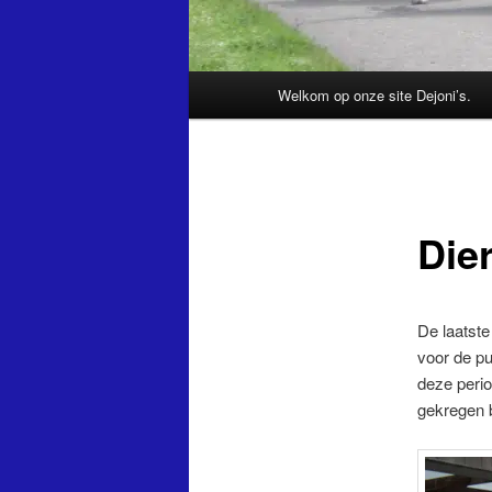
Hoofdmenu
Welkom op onze site Dejoni’s.
Dier
De laatste
voor de pu
deze perio
gekregen b