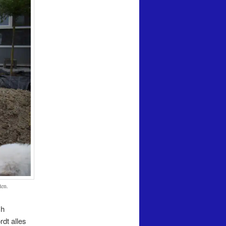
ten.
ch
dt alles