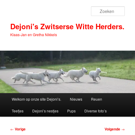
Spring
naar
Zoek
de
primaire
Dejoni's Zwitserse Witte Herders.
inhoud
Klaas-Jan en Gretha Nikkels
Hoofdmenu
Welkom op onze site Dejoni’s.
Nieuws
Reuen
Teefjes
Dejoni’s nestjes
Pups
Diverse foto’s
Bericht
←
Vorige
Volgende
→
navigatie