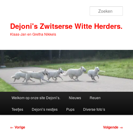
Spring
naar
Zoek
de
primaire
Dejoni's Zwitserse Witte Herders.
inhoud
Klaas-Jan en Gretha Nikkels
Hoofdmenu
Welkom op onze site Dejoni’s.
Nieuws
Reuen
Teefjes
Dejoni’s nestjes
Pups
Diverse foto’s
Afbeeldingsnavigatie
← Vorige
Volgende →