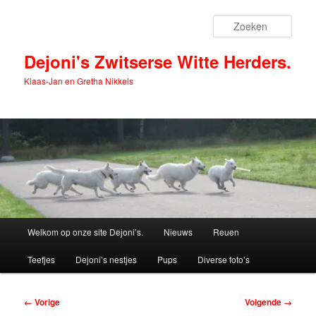
Spring
naar
Zoek
de
primaire
Dejoni's Zwitserse Witte Herders.
inhoud
Klaas-Jan en Gretha Nikkels
Hoofdmenu
Welkom op onze site Dejoni’s.
Nieuws
Reuen
Teefjes
Dejoni’s nestjes
Pups
Diverse foto’s
Afbeeldingsnavigatie
← Vorige
Volgende →