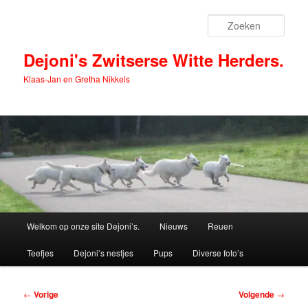
Spring
naar
Zoek
de
primaire
Dejoni's Zwitserse Witte Herders.
inhoud
Klaas-Jan en Gretha Nikkels
Hoofdmenu
Welkom op onze site Dejoni’s.
Nieuws
Reuen
Teefjes
Dejoni’s nestjes
Pups
Diverse foto’s
Bericht
←
Vorige
Volgende
→
navigatie