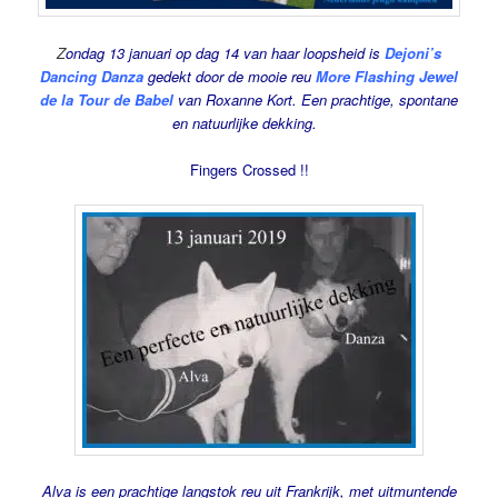
Z
ondag 13 januari op dag 14 van haar loopsheid is
Dejoni’s
Dancing Danza
gedekt door de mooie reu
More Flashing Jewel
de la Tour de Babel
van Roxanne Kort. Een prachtige, spontane
en natuurlijke dekking.
Fingers Crossed !!
Alva is een prachtige langstok reu uit Frankrijk, met uitmuntende