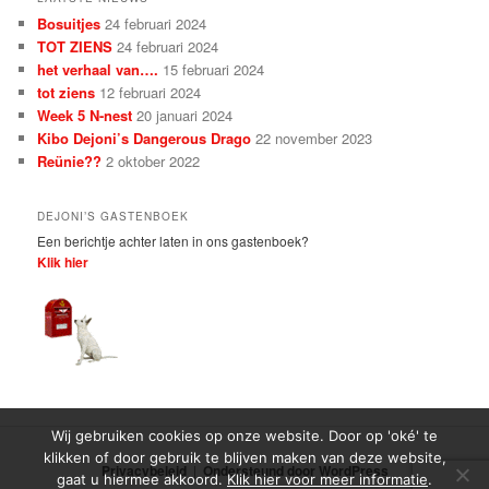
Bosuitjes
24 februari 2024
TOT ZIENS
24 februari 2024
het verhaal van….
15 februari 2024
tot ziens
12 februari 2024
Week 5 N-nest
20 januari 2024
Kibo Dejoni’s Dangerous Drago
22 november 2023
Reünie??
2 oktober 2022
DEJONI’S GASTENBOEK
Een berichtje achter laten in ons gastenboek?
Klik hier
Wij gebruiken cookies op onze website. Door op 'oké' te
klikken of door gebruik te blijven maken van deze website,
Privacybeleid
Ondersteund door WordPress
gaat u hiermee akkoord.
Klik hier voor meer informatie
.