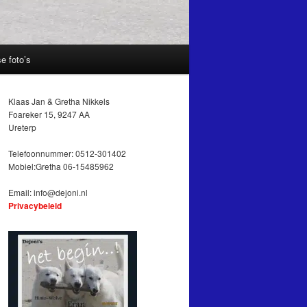
e foto’s
Klaas Jan & Gretha Nikkels
Foareker 15, 9247 AA
Ureterp
Telefoonnummer: 0512-301402
Mobiel:Gretha 06-15485962
Email:
info@dejoni.nl
Privacybeleid