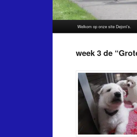
Hoofdmenu
Welkom op onze site Dejoni’s.
week 3 de “Gro