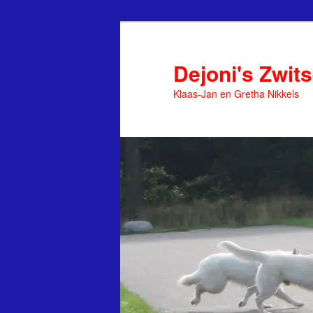
Spring
naar
de
Dejoni's Zwit
primaire
Klaas-Jan en Gretha Nikkels
inhoud