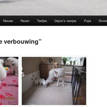
Nieuws
Reuen
Teefjes
Dejoni’s nestjes
Pups
Divers
te verbouwing”