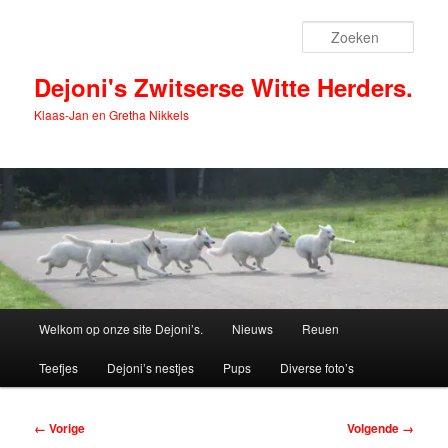
Spring
naar
Zoek
de
primaire
Dejoni's Zwitserse Witte Herders.
inhoud
Klaas-Jan en Gretha Nikkels
Hoofdmenu
Welkom op onze site Dejoni’s.
Nieuws
Reuen
Teefjes
Dejoni’s nestjes
Pups
Diverse foto’s
Afbeeldingsnavigatie
← Vorige
Volgende →