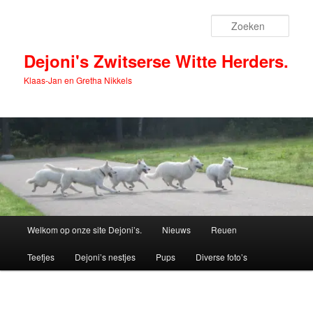
Spring
naar
Zoek
de
primaire
Dejoni's Zwitserse Witte Herders.
inhoud
Klaas-Jan en Gretha Nikkels
Hoofdmenu
Welkom op onze site Dejoni’s.
Nieuws
Reuen
Teefjes
Dejoni’s nestjes
Pups
Diverse foto’s