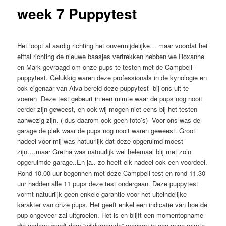
week 7 Puppytest
Het loopt al aardig richting het onvermijdelijke… maar voordat het
elftal richting de nieuwe baasjes vertrekken hebben we Roxanne
en Mark gevraagd om onze pups te testen met de Campbell-
puppytest. Gelukkig waren deze professionals in de kynologie en
ook eigenaar van Alva bereid deze puppytest bij ons uit te
voeren Deze test gebeurt in een ruimte waar de pups nog nooit
eerder zijn geweest, en ook wij mogen niet eens bij het testen
aanwezig zijn. ( dus daarom ook geen foto’s) Voor ons was de
garage de plek waar de pups nog nooit waren geweest. Groot
nadeel voor mij was natuurlijk dat deze opgeruimd moest
zijn….maar Gretha was natuurlijk wel helemaal blij met zo’n
opgeruimde garage..En ja.. zo heeft elk nadeel ook een voordeel.
Rond 10.00 uur begonnen met deze Campbell test en rond 11.30
uur hadden alle 11 pups deze test ondergaan. Deze puppytest
vormt natuurlijk geen enkele garantie voor het uiteindelijke
karakter van onze pups. Het geeft enkel een indicatie van hoe de
pup ongeveer zal uitgroeien. Het is en blijft een momentopname
die gedaan wordt door “wildvreemde” mensen in een enge ruimte