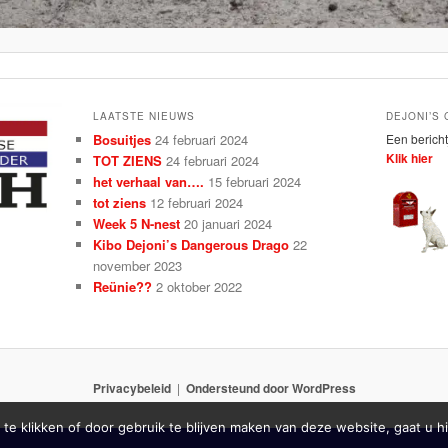
LAATSTE NIEUWS
DEJONI’S
Bosuitjes
24 februari 2024
Een bericht
Klik hier
TOT ZIENS
24 februari 2024
het verhaal van….
15 februari 2024
tot ziens
12 februari 2024
Week 5 N-nest
20 januari 2024
Kibo Dejoni’s Dangerous Drago
22
november 2023
Reünie??
2 oktober 2022
Privacybeleid
Ondersteund door WordPress
 te klikken of door gebruik te blijven maken van deze website, gaat u 