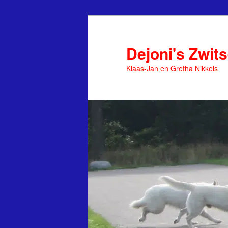
Spring
naar
de
Dejoni's Zwit
primaire
Klaas-Jan en Gretha Nikkels
inhoud