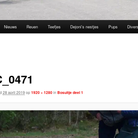
Nieuws
Reuen
Teefjes
Dejoni’s nestjes
Pups
Divers
_0471
rd
28 april 2019
op
1920 × 1280
in
Bosuitje deel 1