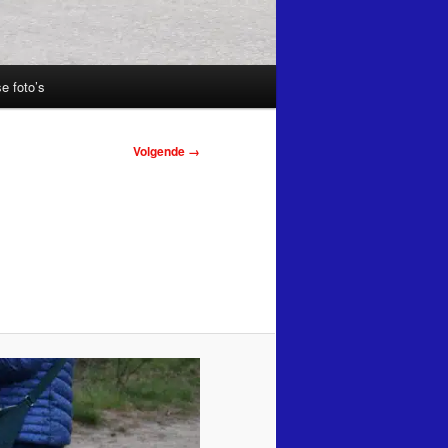
e foto’s
Volgende →