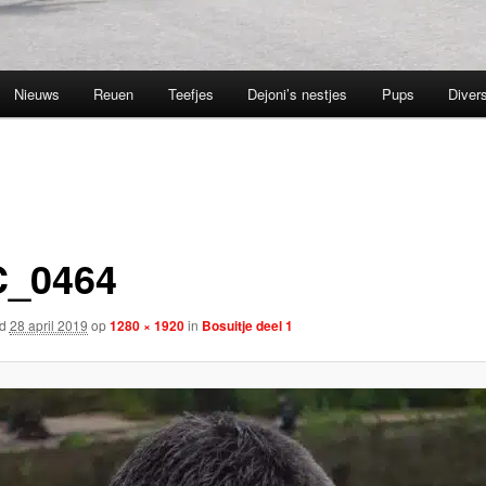
Nieuws
Reuen
Teefjes
Dejoni’s nestjes
Pups
Divers
_0464
rd
28 april 2019
op
1280 × 1920
in
Bosuitje deel 1