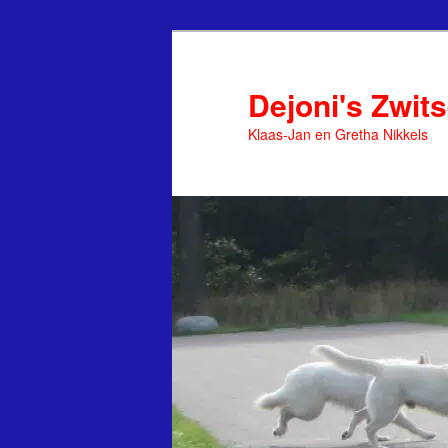
Spring
naar
de
Dejoni's Zwit
primaire
Klaas-Jan en Gretha Nikkels
inhoud