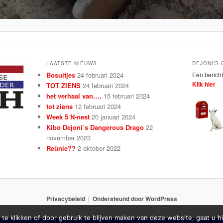
LAATSTE NIEUWS
DEJONI’S
Bosuitjes
24 februari 2024
Een bericht
Klik hier
TOT ZIENS
24 februari 2024
het verhaal van….
15 februari 2024
tot ziens
12 februari 2024
Week 5 N-nest
20 januari 2024
Kibo Dejoni’s Dangerous Drago
22
november 2023
Reünie??
2 oktober 2022
Privacybeleid
Ondersteund door WordPress
 te klikken of door gebruik te blijven maken van deze website, gaat u 