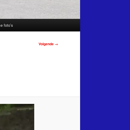
e foto’s
Volgende →