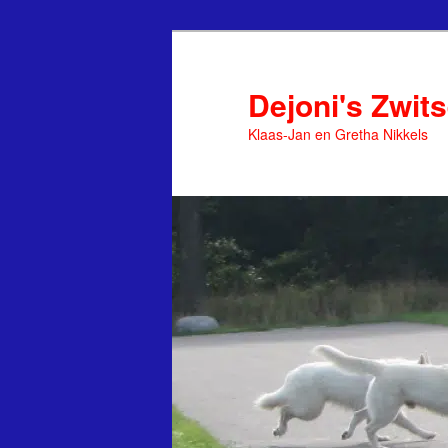
Spring
naar
de
Dejoni's Zwit
primaire
Klaas-Jan en Gretha Nikkels
inhoud