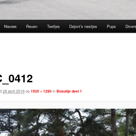
Nieuws
Reuen
Teefjes
Dejoni’s nestjes
Pups
Divers
_0412
rd
28 april 2019
op
1920 × 1280
in
Bosuitje deel 1