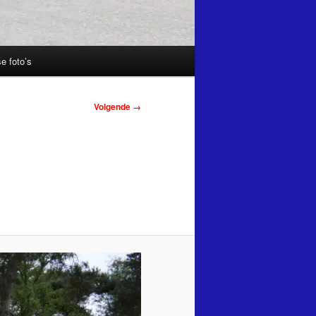
e foto’s
Volgende →