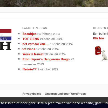
LAATSTE NIEUWS
DEJONI’S
Bosuitjes
24 februari 2024
Een bericht
Klik hier
TOT ZIENS
24 februari 2024
het verhaal van….
15 februari 2024
tot ziens
12 februari 2024
Week 5 N-nest
20 januari 2024
Kibo Dejoni’s Dangerous Drago
22
november 2023
Reünie??
2 oktober 2022
Privacybeleid
Ondersteund door WordPress
 te klikken of door gebruik te blijven maken van deze website, gaat u 