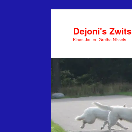
Spring
naar
de
Dejoni's Zwit
primaire
Klaas-Jan en Gretha Nikkels
inhoud