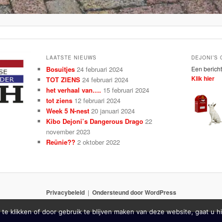
LAATSTE NIEUWS
DEJONI’S
Bosuitjes
24 februari 2024
Een bericht
Klik hier
TOT ZIENS
24 februari 2024
het verhaal van….
15 februari 2024
tot ziens
12 februari 2024
Week 5 N-nest
20 januari 2024
Kibo Dejoni’s Dangerous Drago
22
november 2023
Reünie??
2 oktober 2022
Privacybeleid
Ondersteund door WordPress
 te klikken of door gebruik te blijven maken van deze website, gaat u 