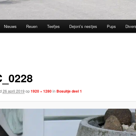
Nieuws
Reuen
Teefjes
Dejoni’s nestjes
Pups
Divers
_0228
rd
26 april 2019
op
1920 × 1280
in
Bosuitje deel 1