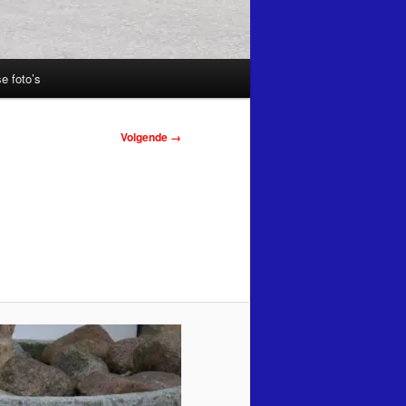
e foto’s
Volgende →