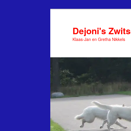
Spring
naar
de
Dejoni's Zwit
primaire
Klaas-Jan en Gretha Nikkels
inhoud