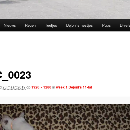
Nieuws
Reuen
Teefjes
Dejoni’s nestjes
Pups
Divers
_0023
rd
23 maart 2019
op
1920 × 1280
in
week 1 Dejoni’s 11-tal