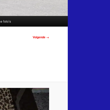
e foto’s
Volgende →