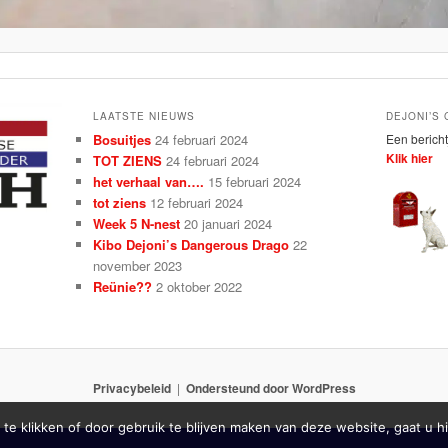
LAATSTE NIEUWS
DEJONI’S
Bosuitjes
24 februari 2024
Een bericht
Klik hier
TOT ZIENS
24 februari 2024
het verhaal van….
15 februari 2024
tot ziens
12 februari 2024
Week 5 N-nest
20 januari 2024
Kibo Dejoni’s Dangerous Drago
22
november 2023
Reünie??
2 oktober 2022
Privacybeleid
Ondersteund door WordPress
 te klikken of door gebruik te blijven maken van deze website, gaat u 