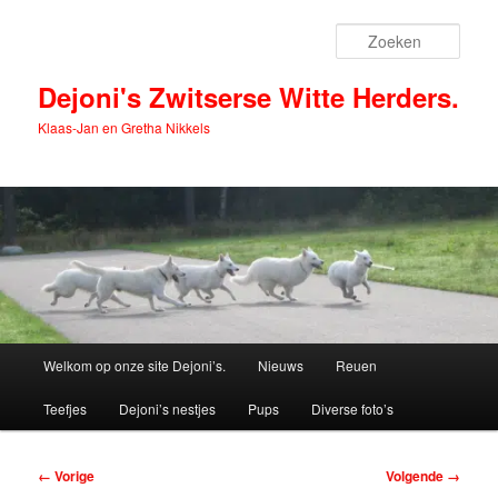
Spring
naar
Zoek
de
primaire
Dejoni's Zwitserse Witte Herders.
inhoud
Klaas-Jan en Gretha Nikkels
Hoofdmenu
Welkom op onze site Dejoni’s.
Nieuws
Reuen
Teefjes
Dejoni’s nestjes
Pups
Diverse foto’s
Afbeeldingsnavigatie
← Vorige
Volgende →