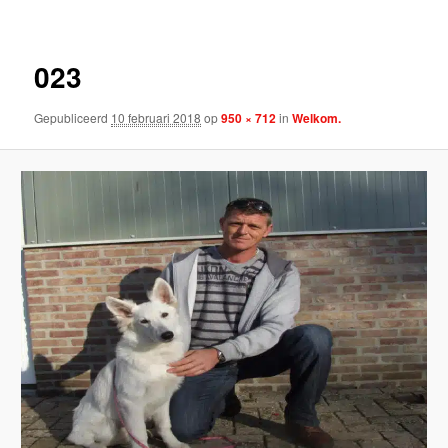
023
Gepubliceerd
10 februari 2018
op
950 × 712
in
Welkom.