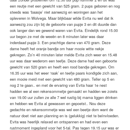
een reutje met een gewicht van 525 gram. 2 pups geboren en nog
steeds was ‘baasje’ niet aanwezig en woningen aan het
opleveren in Wolvega. Maar blijkbaar wilde Evita nu wel dat ik
aanwezig zou zijn bij de geboorte van pupje 3 en dit duurde dan
ook langer dan we gewend waren van Evita. Eindelijk rond 15.00
uur begon ze met de weeën en 8 minuten later was daar
inderdaad pupje 3. Een prachtige dame van 470 gram. Deze
dame heeft het oranje bandje om haar mooie witte nekje
gekregen. Zo’n 40 minuten later melde Evita zich weer en 15.48
uur was daar wederom een teefje. Deze dame had een geboorte
gewicht van 520 gram en heeft een rood bandje gekregen. Om
16.35 uur was het weer ‘raak’ en teefje paars kondigde zich aan,
een mooie meid met een gewicht van 480 gram. Teller op 5 en
nog 2 te gaan.. en met de ervaring van Evita haar 1e nest
hadden we al een rekensommetje gemaakt en hadden we zoiets
van 19.00 uur zullen ze alle 7 wel rustig bij mama liggen drinken
en hebben we Evita al gewassen en gepoetst.. Nou deze
gedachte en rekensommetje was wel een beetje dom want de
natuur doet niet aan planning en is (gelukkig) niet te beïnvloeden.
Evita was heerlijk relaxed en ontspannen en had even een
rustmoment ingepland voor het 5-tal. Pas tegen 19.15 uur was er