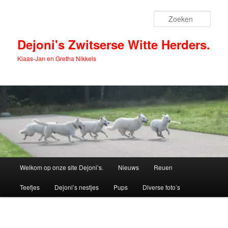
Spring
naar
Zoek
de
primaire
Dejoni's Zwitserse Witte Herders.
inhoud
Klaas-Jan en Gretha Nikkels
Hoofdmenu
Welkom op onze site Dejoni’s.
Nieuws
Reuen
Teefjes
Dejoni’s nestjes
Pups
Diverse foto’s