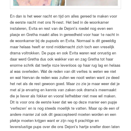
En dan is het weer nacht en tijd om alles gereed te maken voor
de eerste nacht met ons N-nest. Het bed in de woonkamer
instaleren, Evita en rest van de Dejoni’s roedel nog even een
plasje en Gretha maakt alles in gereedheid voor haar 1e nacht in
de woonkamer bij de pupsels en Evita. Normaal is dit geweldig
maar helaas heeft er rond middernacht zich toch een vreselijk
drama voltrokken. De pups en ook Evita waren wat onrustig en
daar werd Gretha dus ook wakker van en zag Gretha tot haar
enorme schrik dat teefje roze levenloos op haar rug lag en helaas
al was overleden. Wat de reden van dit verlies is weten we niet
en wat hiervan de reden was zullen we nooit weten want ze deed
het net als de rest gewoon goed. Maar zo zie je maar weer dat je
met al je ervaring en kennis van zaken ook drama’s meemaakt
die je liever als fokker en vooral liefhebber niet mee wil maken.
Dit is voor ons de eerste keer dat we op deze manier een pupje
‘verliezen’ en is nog steeds moeilijk te vatten. Maar op de een of
andere manier zal ook dit geaccepteerd moeten worden en een
plekje moeten krijgen want er zijn nog 6 prachtige en
levenslustige pups over die ons Dejoni’s hartje sneller doen laten