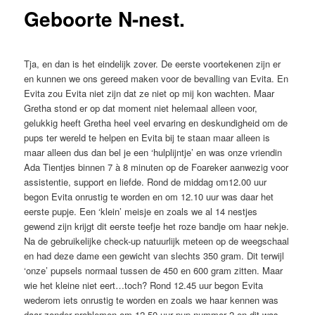
Geboorte N-nest.
Tja, en dan is het eindelijk zover. De eerste voortekenen zijn er
en kunnen we ons gereed maken voor de bevalling van Evita. En
Evita zou Evita niet zijn dat ze niet op mij kon wachten. Maar
Gretha stond er op dat moment niet helemaal alleen voor,
gelukkig heeft Gretha heel veel ervaring en deskundigheid om de
pups ter wereld te helpen en Evita bij te staan maar alleen is
maar alleen dus dan bel je een ‘hulplijntje’ en was onze vriendin
Ada Tientjes binnen 7 à 8 minuten op de Foareker aanwezig voor
assistentie, support en liefde. Rond de middag om12.00 uur
begon Evita onrustig te worden en om 12.10 uur was daar het
eerste pupje. Een ‘klein’ meisje en zoals we al 14 nestjes
gewend zijn krijgt dit eerste teefje het roze bandje om haar nekje.
Na de gebruikelijke check-up natuurlijk meteen op de weegschaal
en had deze dame een gewicht van slechts 350 gram. Dit terwijl
‘onze’ pupsels normaal tussen de 450 en 600 gram zitten. Maar
wie het kleine niet eert…toch? Rond 12.45 uur begon Evita
wederom iets onrustig te worden en zoals we haar kennen was
daar zonder problemen om 12.50 uur pup nummer 2 en dit was