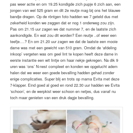
pas weer actie en om 19.25 kondigde zich pupje 6 zich aan, een
jongen van wel 525 gram en dit 2e reutje mag bij ons het blauwe
bandje dragen. Op de röntgen foto hadden we 7 geteld dus met
zekerheid konden we zeggen dat er nog 1 onderweg zou zijn.
Pas om 21.15 uur zagen we dat nummer 7, en de laatste zich
aankondigde. En wat zou dit worden? Een reutje ..of weer een
teefje….? En om 21.20 uur zagen we dat de laatste een mooie
dame was met een gewicht van 510 gram. Omdat de ‘afdeling
inkoop’ vergeten was om geel lint te kopen heeft deze dame in
eerste instantie een wit lintje om haar nekje gekregen. Na dik 9
uren was ‘ons’ N-nest compleet en konden we opgelucht adem
halen dat we weer een goede bevalling hadden gehad zonder
enige complicaties. Super blij en trots op mama Evita met deze
7-klapper. Eind goed al goed en rond 22.30 uur hadden we Evita
‘schoon’, en de werpkist weer schoon en netjes, dus vanaf nu
toch maar genieten van een druk dagje bevalling.