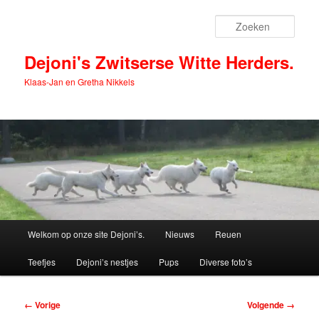
Spring
naar
Zoek
de
primaire
Dejoni's Zwitserse Witte Herders.
inhoud
Klaas-Jan en Gretha Nikkels
Hoofdmenu
Welkom op onze site Dejoni’s.
Nieuws
Reuen
Teefjes
Dejoni’s nestjes
Pups
Diverse foto’s
Afbeeldingsnavigatie
← Vorige
Volgende →