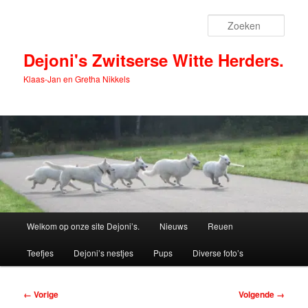
Spring
naar
Zoek
de
primaire
Dejoni's Zwitserse Witte Herders.
inhoud
Klaas-Jan en Gretha Nikkels
Hoofdmenu
Welkom op onze site Dejoni’s.
Nieuws
Reuen
Teefjes
Dejoni’s nestjes
Pups
Diverse foto’s
Afbeeldingsnavigatie
← Vorige
Volgende →