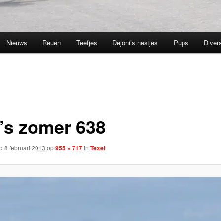
Nieuws
Reuen
Teefjes
Dejoni’s nestjes
Pups
Divers
o’s zomer 638
rd
8 februari 2013
op
955 × 717
in
Texel