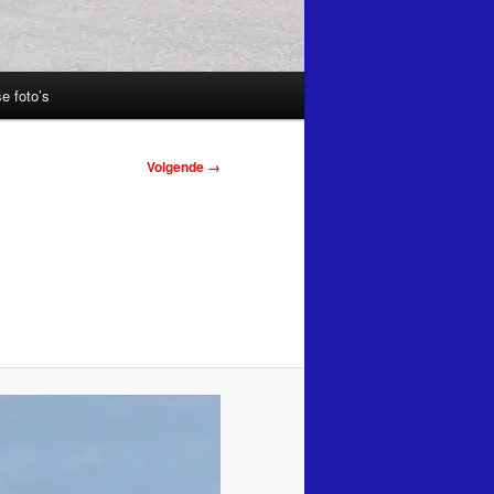
e foto’s
Volgende →