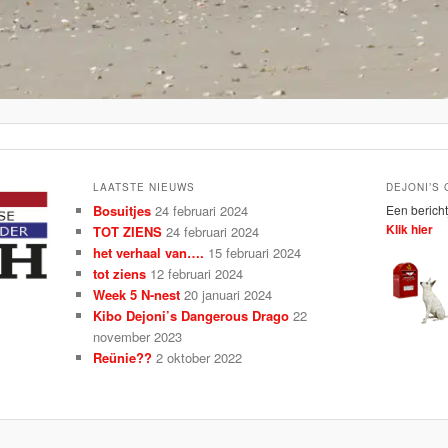
LAATSTE NIEUWS
DEJONI’S
Bosuitjes
24 februari 2024
Een bericht
Klik hier
TOT ZIENS
24 februari 2024
het verhaal van….
15 februari 2024
tot ziens
12 februari 2024
Week 5 N-nest
20 januari 2024
Kibo Dejoni’s Dangerous Drago
22
november 2023
Reünie??
2 oktober 2022