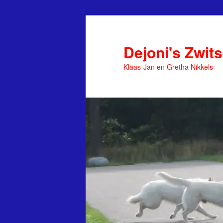
Spring
naar
de
Dejoni's Zwit
primaire
Klaas-Jan en Gretha Nikkels
inhoud